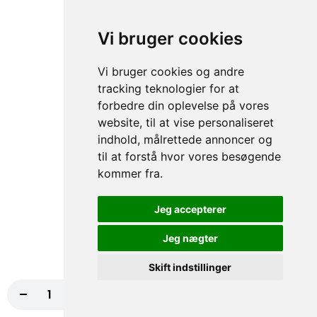
Ost, Iceberg salat, Rødløg, Tomat, Agurk,
Løg, Rødkål
Vi bruger cookies
fra
79,00 kr.
Vi bruger cookies og andre
tracking teknologier for at
Hjemmelavet Pitabrød
forbedre din oplevelse på vores
Alle er med iceberg salat, tomat, agurk, rødkål, creme
fraiche/thousland island eller hvidløgsdressing
website, til at vise personaliseret
indhold, målrettede annoncer og
til at forstå hvor vores besøgende
67. Hjm. Pitabrød
kommer fra.
Iceberg salat, Tomat, Agurk, Rødkål
fra
74,00 kr.
Jeg accepterer
Jeg nægter
Hjemmelavet Lille Pitabrød
Skift indstillinger
Alle er med iceberg salat, tomat, agurk, rødkål, creme
fraiche/thousland island eller hvidløgsdressing
-
+
Læg i kurv
119,00 kr.