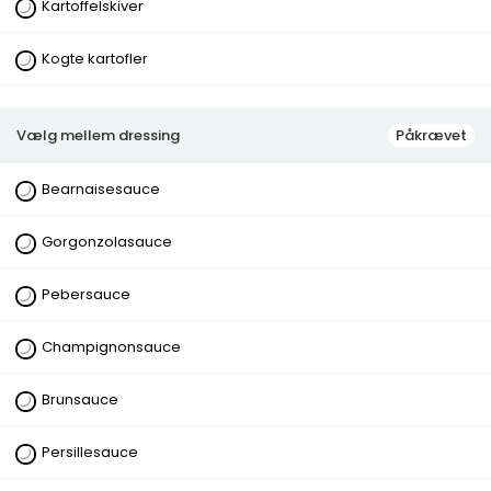
Brunsauce, Persillesauce
Kartoffelskiver
Vælg mellem dressing på salat
Creme fraiche,
Thousand island, Hvidløgsdressing, Pestodressing,
Kogte kartofler
Karrydressing, Ingen dressing
Vælg mellem dressing
Påkrævet
Bearnaisesauce
Drikkevarer
Gorgonzolasauce
Sodavand 0,5 ltr.
29,00 kr.
Pebersauce
Champignonsauce
Sodavand 1,5 liter
Brunsauce
44,00 kr.
Persillesauce
Ayran