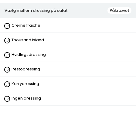
19,00 kr.
Vælg mellem dressing på salat
Påkrævet
Gazoz
Creme fraiche
24,00 kr.
Thousand island
Hyldeblomst
Hvidløgsdressing
29,00 kr.
Pestodressing
Tuborg øl
25,00 kr.
Karrydressing
Husets vin
Ingen dressing
109,00 kr.
Monster 0.5 L
35,00 kr.