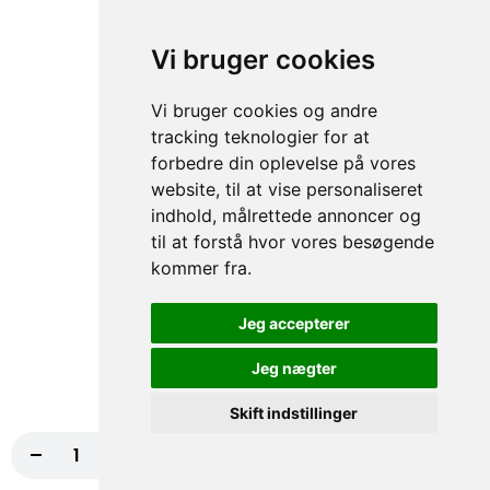
Løg, Rødkål
fra
79,00 kr.
Vi bruger cookies
Vi bruger cookies og andre
Hjemmelavet Pitabrød
tracking teknologier for at
Alle er med iceberg salat, tomat, agurk, rødkål, creme
forbedre din oplevelse på vores
fraiche/thousland island eller hvidløgsdressing
website, til at vise personaliseret
indhold, målrettede annoncer og
67. Hjm. Pitabrød
til at forstå hvor vores besøgende
Iceberg salat, Tomat, Agurk, Rødkål
kommer fra.
fra
74,00 kr.
Jeg accepterer
Hjemmelavet Lille Pitabrød
Jeg nægter
Alle er med iceberg salat, tomat, agurk, rødkål, creme
Skift indstillinger
fraiche/thousland island eller hvidløgsdressing
-
+
Læg i kurv
129,00 kr.
68. Hjm. Lille Pitabrød