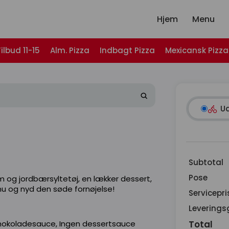
Hjem
Menu
ilbud 11-15
Alm. Pizza
Indbagt Pizza
Mexicansk Pizza
U
Subtotal
Pose
 og jordbærsyltetøj, en lækker dessert,
 nu og nyd den søde fornøjelse!
Servicepri
Leverings
Total
hokoladesauce, Ingen dessertsauce