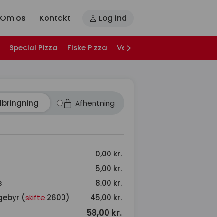
Om os
Kontakt
Log ind
Special Pizza
Fiske Pizza
Vegetar Pizza
Pizza San
dbringning
Afhentning
0,00 kr.
5,00 kr.
s
8,00 kr.
gebyr (
skifte
2600)
45,00 kr.
58,00 kr.