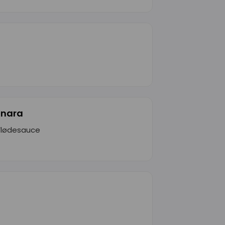
onara
 Flødesauce