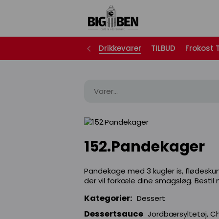
Drikkevarer
TILBUD
Frokost T
152.Pandekager
Pandekage med 3 kugler is, flødeskum
der vil forkæle dine smagsløg. Bestil
Kategorier:
Dessert
Dessertsauce
Jordbærsyltetøj, C