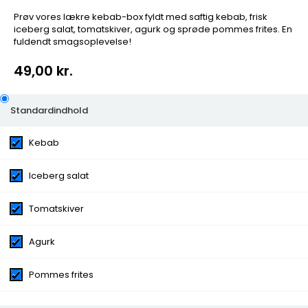
Prøv vores lækre kebab-box fyldt med saftig kebab, frisk
iceberg salat, tomatskiver, agurk og sprøde pommes frites. En
fuldendt smagsoplevelse!
49,00 kr.
FROKOST - Kebab Box
Standardindhold
Kebab
Prøv vores lækre kebab-box fyldt med saftig kebab,
frisk iceberg salat, tomatskiver, agurk og sprøde
pommes frites. En fuldendt smagsoplevelse!
Iceberg salat
Kategorier:
Frokost Tilbud 11-15
Tomatskiver
Ingredienser:
Kebab, Iceberg salat, Tomatskiver,
Agurk, Pommes frites
Agurk
Vælg mellem dressing på salat
Creme fraiche,
Thousand island, Hvidløgsdressing, Karrydressing,
Pommes frites
Pestodressing, Ingen dressing