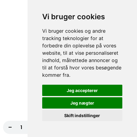
fra
99,00 kr.
Vi bruger cookies
65.Quattro Formaggi Pizza
Tomatsauce, Ost, Oregano, Gorgonzola,
Vi bruger cookies og andre
Fetaost, Parmesanost, Bøffel mozzarella
tracking teknologier for at
fra
99,00 kr.
forbedre din oplevelse på vores
website, til at vise personaliseret
indhold, målrettede annoncer og
Pizza Sandwich
til at forstå hvor vores besøgende
Alle er med iceberg salat, tomat, agurk, rødkål, rødløg, creme
kommer fra.
fraiche/thousland island eller hvidløgsdressing
Jeg accepterer
66. Hj. Lavet varm Pizza
Sandwich
Jeg nægter
Ost, Iceberg salat, Rødløg, Tomat, Agurk,
Løg, Rødkål
Skift indstillinger
fra
79,00 kr.
-
+
Læg i kurv