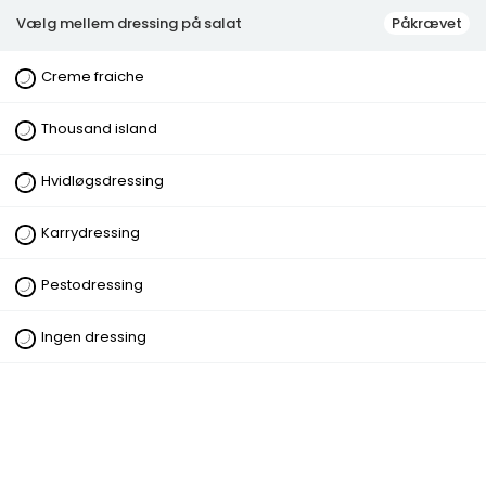
Vælg mellem dressing på salat
Påkrævet
Creme fraiche
Drikkevarer
Sodavand 0,5 ltr.
Thousand island
29,00 kr.
Hvidløgsdressing
Karrydressing
Sodavand 1,5 liter
Pestodressing
44,00 kr.
Ingen dressing
Ayran
19,00 kr.
Gazoz
24,00 kr.