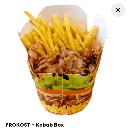
Drikkevarer
TILBUD
Frokost Tilbud 11-15
Alm. Pizz
FROKOST - Kebab Box