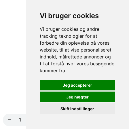
67. Hjm. Pitabrød
Iceberg salat, Tomat, Agurk, Rødkål
Vi bruger cookies
fra
74,00 kr.
Vi bruger cookies og andre
tracking teknologier for at
Hjemmelavet Lille Pitabrød
forbedre din oplevelse på vores
Alle er med iceberg salat, tomat, agurk, rødkål, creme
website, til at vise personaliseret
fraiche/thousland island eller hvidløgsdressing
indhold, målrettede annoncer og
til at forstå hvor vores besøgende
68. Hjm. Lille Pitabrød
kommer fra.
Iceberg salat, Tomat, Agurk, Rødkål
54,00 kr.
Jeg accepterer
Jeg nægter
Hjemmelavet Durum Rulle
Skift indstillinger
Alle er med iceberg salat, tomat, agurk, rødkål, rødløg, creme
-
+
Læg i kurv
10,00 kr.
fraiche/thousland island eller hvidløgsdressing