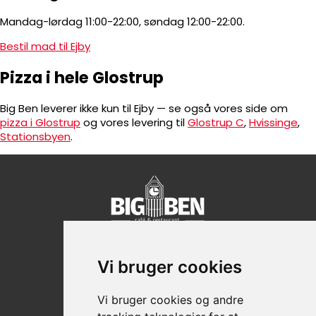
Mandag-lørdag 11:00-22:00, søndag 12:00-22:00.
Bestil mad til Ejby
Pizza i hele Glostrup
Big Ben leverer ikke kun til Ejby — se også vores side om
pizza i Glostrup
og vores levering til
Glostrup C
,
Hvissinge
,
Stationsbyen
.
Hovedvejen 103, 2600 Glostrup
Vi bruger cookies
43 42 42 73
CVR nr: 38739018
Vi bruger cookies og andre