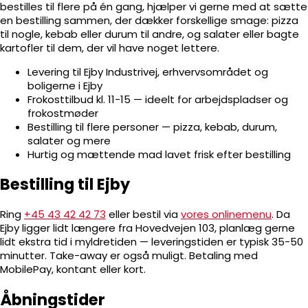
bestilles til flere på én gang, hjælper vi gerne med at sætte
en bestilling sammen, der dækker forskellige smage: pizza
til nogle, kebab eller durum til andre, og salater eller bagte
kartofler til dem, der vil have noget lettere.
Levering til Ejby Industrivej, erhvervsområdet og
boligerne i Ejby
Frokosttilbud kl. 11-15 — ideelt for arbejdspladser og
frokostmøder
Bestilling til flere personer — pizza, kebab, durum,
salater og mere
Hurtig og mættende mad lavet frisk efter bestilling
Bestilling til Ejby
Ring
+45 43 42 42 73
eller bestil via
vores onlinemenu
. Da
Ejby ligger lidt længere fra Hovedvejen 103, planlæg gerne
lidt ekstra tid i myldretiden — leveringstiden er typisk 35-50
minutter. Take-away er også muligt. Betaling med
MobilePay, kontant eller kort.
Åbningstider