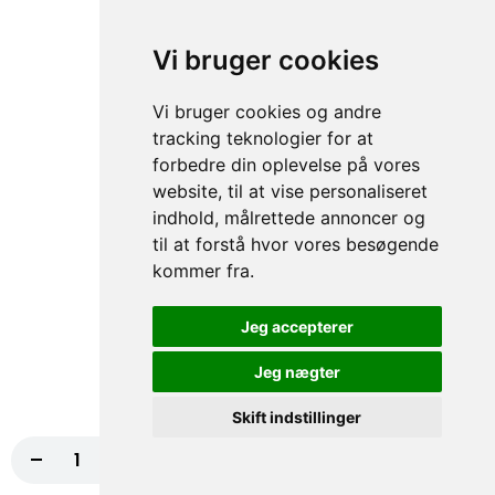
Cherry tomater, Pesto, Oregano, Løg
fra
99,00 kr.
Vi bruger cookies
64.Parmigiana Pizza
Vi bruger cookies og andre
tracking teknologier for at
Tomatsauce, Ost, Aubergine, Artiskok,
forbedre din oplevelse på vores
Cherry tomater, Bøffel mozzarella, Rucola,
Pesto, Oregano
website, til at vise personaliseret
fra
99,00 kr.
indhold, målrettede annoncer og
til at forstå hvor vores besøgende
kommer fra.
65.Quattro Formaggi Pizza
Tomatsauce, Ost, Oregano, Gorgonzola,
Jeg accepterer
Fetaost, Parmesanost, Bøffel mozzarella
fra
99,00 kr.
Jeg nægter
Skift indstillinger
Pizza Sandwich
-
+
Læg i kurv
99,00 kr.
Alle er med iceberg salat, tomat, agurk, rødkål, rødløg, creme
fraiche/thousland island eller hvidløgsdressing