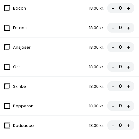
-
+
Bacon
18,00 kr.
FROKOST - Spaghetti carbonara
Parmesanost, Brød, Salat, Bacon, Flødesauce
-
+
Fetaost
18,00 kr.
109,00 kr.
FROKOST - Halv Kylling
-
+
Ansjoser
18,00 kr.
Salat
99,00 kr.
-
+
Ost
18,00 kr.
FROKOST - Rødspættefilet
-
+
Skinke
18,00 kr.
Salat, Citron
109,00 kr.
-
+
Pepperoni
18,00 kr.
FROKOST - Oksefilet (200gr)
-
+
Kødsauce
18,00 kr.
Salat
149,00 kr.