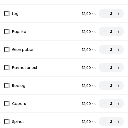
Monster 0.5 L
-
+
Løg
12,00 kr.
35,00 kr.
-
+
Paprika
12,00 kr.
-
+
Grøn peber
12,00 kr.
TILBUD
Tilbud 1 - Vælg 1 Pizza ( Nr. 2-
-
+
Parmesanost
12,00 kr.
34) og 0.5 Sodavand
121,00 kr.
-
+
Rødløg
12,00 kr.
Tilbud 2 - Vælg 3 Pizza
-
+
Capers
12,00 kr.
320,00 kr.
-
+
Spinat
12,00 kr.