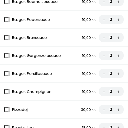
-
+
Bæger: Bearnaisesauce
10,00 kr.
FROKOST - Kebab Box
Kebab, Iceberg salat, Tomatskiver, Agurk,
Pommes frites
-
+
Bæger: Pebersauce
10,00 kr.
49,00 kr.
-
+
Bæger: Brunsauce
10,00 kr.
Alm. Pizza
Alle pizzaer er med tomatsauce, ost og oregano.
-
+
Bæger: Gorgonzolasauce
10,00 kr.
1.Margherita Pizza
-
+
Bæger: Persillesauce
10,00 kr.
Tomatsauce, Ost, Oregano
fra
80,00 kr.
-
+
Bæger: Champignon
10,00 kr.
2.Vesuvio Pizza
-
+
Pizzadej
30,00 kr.
Tomatsauce, Ost, Skinke, Oregano
fra
94,00 kr.
-
+
Flæskesteg
18,00 kr.