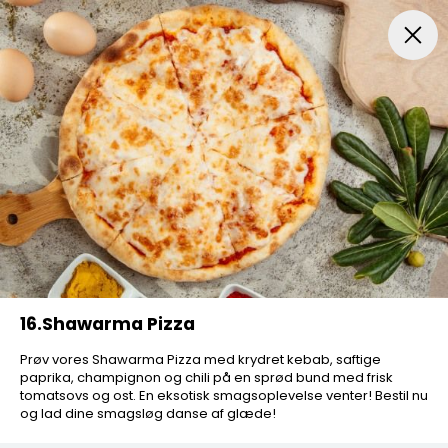
Drikkevarer
TILBUD
Frokost Tilbud 11-15
Alm. Pizz
16.Shawarma Pizza
Prøv vores Shawarma Pizza med krydret kebab, saftige
paprika, champignon og chili på en sprød bund med frisk
tomatsovs og ost. En eksotisk smagsoplevelse venter! Bestil nu
og lad dine smagsløg danse af glæde!