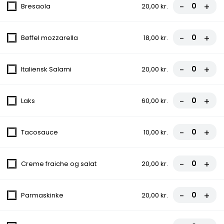
-
+
Bresaola
20,00 kr.
Rødløg
fra
69,00 kr.
-
+
Bøffel mozzarella
18,00 kr.
FROKOST - Lille Pitabrød
Iceberg salat, Tomat, Agurk, Rødkål
-
+
Italiensk Salami
20,00 kr.
fra
49,00 kr.
-
+
Laks
60,00 kr.
FROKOST - Kylling & Bacon Salat
Bacon, Kylling, Rødløg, Ærter, Majs, Tomat, Agurk, Iceberg salat,
-
+
Tacosauce
10,00 kr.
Rødkål
69,00 kr.
-
+
Creme fraiche og salat
20,00 kr.
FROKOST - Flæskestegssandwich
Rødkål, Agurkesalat, Mayonnaise
-
+
Parmaskinke
20,00 kr.
69,00 kr.