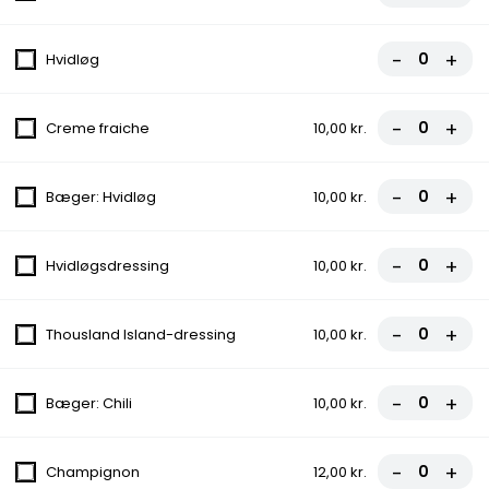
44,00 kr.
-
+
Hvidløg
Ayran
19,00 kr.
-
+
Creme fraiche
10,00 kr.
Gazoz
-
+
Bæger: Hvidløg
10,00 kr.
24,00 kr.
Hyldeblomst
-
+
Hvidløgsdressing
10,00 kr.
29,00 kr.
-
+
Thousland Island-dressing
10,00 kr.
Tuborg øl
25,00 kr.
-
+
Bæger: Chili
10,00 kr.
Husets vin
-
+
Champignon
12,00 kr.
109,00 kr.