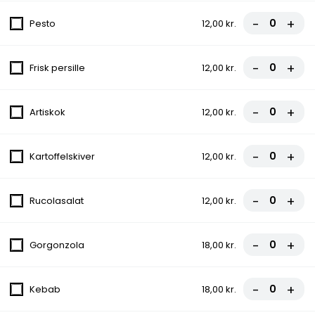
-
+
FROKOST - Grillet Hakket Bøf (300gr)
Pesto
12,00 kr.
Salat
-
+
115,00 kr.
Frisk persille
12,00 kr.
FROKOST - Kyllingefilet
-
+
Artiskok
12,00 kr.
Salat
99,00 kr.
-
+
Kartoffelskiver
12,00 kr.
FROKOST - Omelet
-
+
Rucolasalat
12,00 kr.
Salat, Champignon, Brød
99,00 kr.
-
+
Gorgonzola
18,00 kr.
FROKOST - Lasagne
Brød, Salat, Ost
-
+
Kebab
18,00 kr.
99,00 kr.