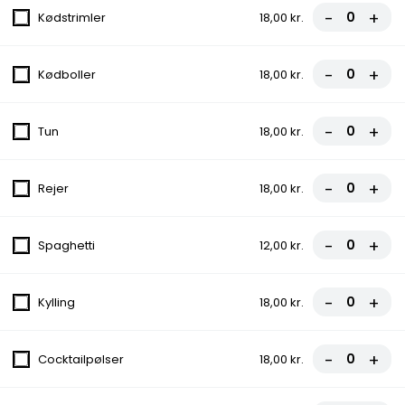
-
+
Kødstrimler
18,00 kr.
FROKOST - Kebab Tallerken
Salat
-
+
Kødboller
18,00 kr.
99,00 kr.
-
+
Tun
18,00 kr.
FROKOST - Big Ben's Sandwich
Ost, Rucola, Pesto, Tomat, Iceberg salat
-
+
Rejer
18,00 kr.
69,00 kr.
FROKOST - Hj. Lavet Pitabrød
-
+
Spaghetti
12,00 kr.
Iceberg salat, Tomat, Agurk, Rødkål
fra
69,00 kr.
-
+
Kylling
18,00 kr.
FROKOST - Hjemmelavet
-
+
Cocktailpølser
18,00 kr.
Durumrulle
Iceberg salat, Tomat, Agurk, Rødkål,