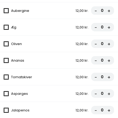
Tilbud 3 - Vælg 2 Pizza +
Pommes Frites
-
+
Aubergine
12,00 kr.
210,00 kr.
-
+
Æg
12,00 kr.
Frokost Tilbud 11-15
-
+
Oliven
12,00 kr.
FROKOST - Hjemmelavet
Burger Menu
-
+
Ananas
12,00 kr.
Sylt. agurker, Iceberg salat, Rødløg, Tomat,
Agurk, Mayonnaise, Ketchup
-
+
Tomatskiver
12,00 kr.
fra
109,00 kr.
FROKOST - Pizza med vælgfrit
-
+
Asparges
12,00 kr.
en topping
Tomatsauce, Ost, Oregano
-
+
Jalapenos
12,00 kr.
75,00 kr.