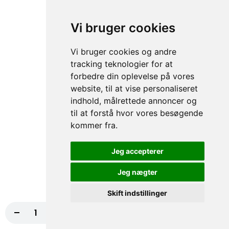
fra
99,00 kr.
Vi bruger cookies
64.Parmigiana Pizza
Vi bruger cookies og andre
Tomatsauce, Ost, Aubergine, Artiskok,
tracking teknologier for at
Cherry tomater, Bøffel mozzarella, Rucola,
Pesto, Oregano
forbedre din oplevelse på vores
website, til at vise personaliseret
fra
99,00 kr.
indhold, målrettede annoncer og
til at forstå hvor vores besøgende
65.Quattro Formaggi Pizza
kommer fra.
Tomatsauce, Ost, Oregano, Gorgonzola,
Fetaost, Parmesanost, Bøffel mozzarella
Jeg accepterer
fra
99,00 kr.
Jeg nægter
Pizza Sandwich
Skift indstillinger
Alle er med iceberg salat, tomat, agurk, rødkål, rødløg, creme
-
+
Læg i kurv
94,00 kr.
fraiche/thousland island eller hvidløgsdressing