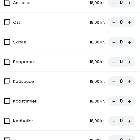
-
+
Ansjoser
18,00 kr.
FROKOST - Spaghetti carbonara
Parmesanost, Brød, Salat, Bacon, Flødesauce
-
+
Ost
18,00 kr.
109,00 kr.
FROKOST - Halv Kylling
-
+
Skinke
18,00 kr.
Salat
99,00 kr.
-
+
Pepperoni
18,00 kr.
FROKOST - Rødspættefilet
-
+
Kødsauce
18,00 kr.
Salat, Citron
109,00 kr.
-
+
Kødstrimler
18,00 kr.
FROKOST - Oksefilet (200gr)
-
+
Kødboller
18,00 kr.
Salat
149,00 kr.