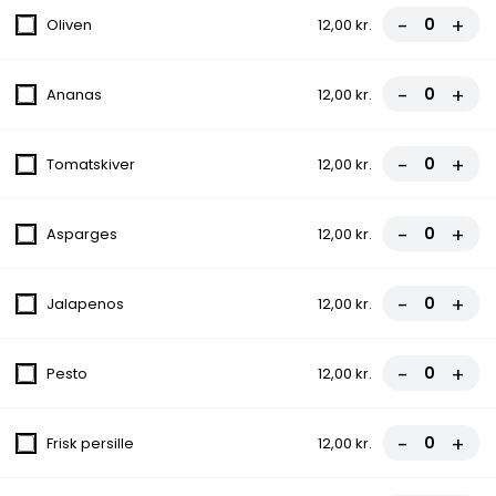
Pommes Frites
-
+
Oliven
12,00 kr.
210,00 kr.
-
+
Ananas
12,00 kr.
Frokost Tilbud 11-15
-
+
Tomatskiver
12,00 kr.
FROKOST - Hjemmelavet
Burger Menu
-
+
Asparges
12,00 kr.
Sylt. agurker, Iceberg salat, Rødløg, Tomat,
Agurk, Mayonnaise, Ketchup
-
+
fra
109,00 kr.
Jalapenos
12,00 kr.
FROKOST - Pizza med vælgfrit
-
+
Pesto
12,00 kr.
en topping
Tomatsauce, Ost, Oregano
-
+
Frisk persille
12,00 kr.
75,00 kr.