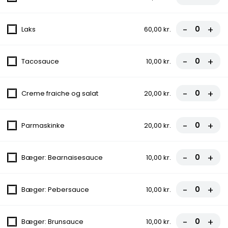
fra
69,00 kr.
-
+
Laks
60,00 kr.
FROKOST - Lille Pitabrød
Iceberg salat, Tomat, Agurk, Rødkål
-
+
Tacosauce
10,00 kr.
fra
49,00 kr.
-
+
Creme fraiche og salat
20,00 kr.
FROKOST - Kylling & Bacon Salat
Bacon, Kylling, Rødløg, Ærter, Majs, Tomat, Agurk, Iceberg salat,
-
+
Parmaskinke
20,00 kr.
Rødkål
69,00 kr.
-
+
Bæger: Bearnaisesauce
10,00 kr.
FROKOST - Flæskestegssandwich
Rødkål, Agurkesalat, Mayonnaise
-
+
Bæger: Pebersauce
10,00 kr.
69,00 kr.
-
+
Bæger: Brunsauce
10,00 kr.
FROKOST - Kebab Box