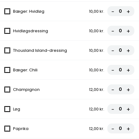
-
+
Bæger: Hvidløg
10,00 kr.
Ayran
19,00 kr.
-
+
Hvidløgsdressing
10,00 kr.
Gazoz
-
+
Thousland Island-dressing
10,00 kr.
24,00 kr.
Hyldeblomst
-
+
Bæger: Chili
10,00 kr.
29,00 kr.
-
+
Champignon
12,00 kr.
Tuborg øl
25,00 kr.
-
+
Løg
12,00 kr.
Husets vin
-
+
Paprika
12,00 kr.
109,00 kr.