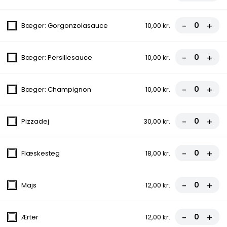
Kebab, Iceberg salat, Tomatskiver, Agurk,
Pommes frites
-
+
Bæger: Gorgonzolasauce
10,00 kr.
49,00 kr.
-
+
Bæger: Persillesauce
10,00 kr.
Alm. Pizza
Alle pizzaer er med tomatsauce, ost og oregano.
-
+
Bæger: Champignon
10,00 kr.
1.Margherita Pizza
-
+
Pizzadej
30,00 kr.
Tomatsauce, Ost, Oregano
fra
80,00 kr.
-
+
Flæskesteg
18,00 kr.
2.Vesuvio Pizza
-
+
Majs
12,00 kr.
Tomatsauce, Ost, Skinke, Oregano
fra
94,00 kr.
-
+
Ærter
12,00 kr.