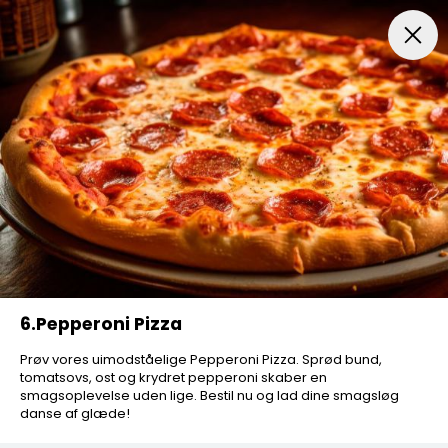
Drikkevarer
TILBUD
Frokost Tilbud 11-15
Alm. Pizz
6.Pepperoni Pizza
Prøv vores uimodståelige Pepperoni Pizza. Sprød bund,
tomatsovs, ost og krydret pepperoni skaber en
smagsoplevelse uden lige. Bestil nu og lad dine smagsløg
danse af glæde!