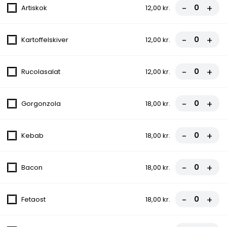
FROKOST - Grillet Hakket Bøf (300gr)
-
+
Artiskok
12,00 kr.
Salat
115,00 kr.
-
+
Kartoffelskiver
12,00 kr.
FROKOST - Kyllingefilet
-
+
Rucolasalat
12,00 kr.
Salat
99,00 kr.
-
+
Gorgonzola
18,00 kr.
FROKOST - Omelet
-
+
Kebab
18,00 kr.
Salat, Champignon, Brød
99,00 kr.
-
+
Bacon
18,00 kr.
FROKOST - Lasagne
Brød, Salat, Ost
-
+
Fetaost
18,00 kr.
99,00 kr.