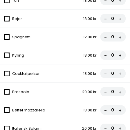
-
+
Tun
18,00 kr.
FROKOST - Kebab Tallerken
Salat
-
+
Rejer
18,00 kr.
99,00 kr.
-
+
Spaghetti
12,00 kr.
FROKOST - Big Ben's Sandwich
Ost, Rucola, Pesto, Tomat, Iceberg salat
-
+
Kylling
18,00 kr.
69,00 kr.
FROKOST - Hj. Lavet Pitabrød
-
+
Cocktailpølser
18,00 kr.
Iceberg salat, Tomat, Agurk, Rødkål
fra
69,00 kr.
-
+
Bresaola
20,00 kr.
FROKOST - Hjemmelavet
-
+
Bøffel mozzarella
18,00 kr.
Durumrulle
Iceberg salat, Tomat, Agurk, Rødkål,
-
+
Italiensk Salami
20,00 kr.
Rødløg