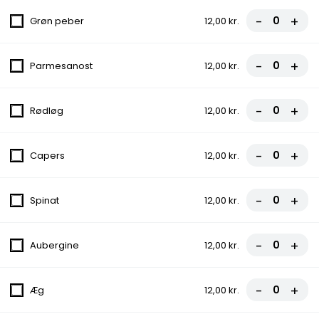
Monster 0.5 L
-
+
Grøn peber
12,00 kr.
35,00 kr.
-
+
Parmesanost
12,00 kr.
-
+
Rødløg
12,00 kr.
TILBUD
Tilbud 1 - Vælg 1 Pizza ( Nr. 2-
-
+
Capers
12,00 kr.
34) og 0.5 Sodavand
121,00 kr.
-
+
Spinat
12,00 kr.
Tilbud 2 - Vælg 3 Pizza
-
+
Aubergine
12,00 kr.
320,00 kr.
-
+
Æg
12,00 kr.
Tilbud 3 - Vælg 2 Pizza +