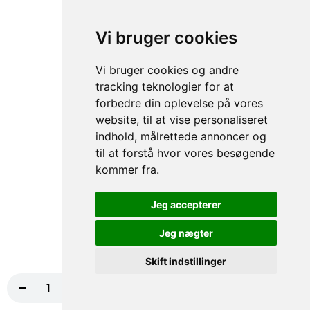
67. Hjm. Pitabrød
Iceberg salat, Tomat, Agurk, Rødkål
Vi bruger cookies
fra
74,00 kr.
Vi bruger cookies og andre
tracking teknologier for at
Hjemmelavet Lille Pitabrød
forbedre din oplevelse på vores
Alle er med iceberg salat, tomat, agurk, rødkål, creme
website, til at vise personaliseret
fraiche/thousland island eller hvidløgsdressing
indhold, målrettede annoncer og
til at forstå hvor vores besøgende
68. Hjm. Lille Pitabrød
kommer fra.
Iceberg salat, Tomat, Agurk, Rødkål
54,00 kr.
Jeg accepterer
Jeg nægter
Hjemmelavet Durum Rulle
Skift indstillinger
Alle er med iceberg salat, tomat, agurk, rødkål, rødløg, creme
-
+
Læg i kurv
10,00 kr.
fraiche/thousland island eller hvidløgsdressing